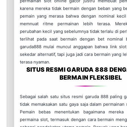
permainan slot online gacor justru membuat pem
karena mereka tidak bermain dengan beban yang be
pemain yang merasa bahwa dengan nominal kecil 
memnuat ritme permainan lebih terasa. Merek
perubahan kecil yang sebelumnya tidak terlalu di per
terlihat pada saat bermain dengan bet nominal b
garuda888 mulai muncul anggapan bahwa link slo
sekedar alternatif, tapi juga jadi cara bermain yang le
terasa nyaman.
SITUS RESMI GARUDA 888 DEN
BERMAIN FLEKSIBEL
Sebagai salah satu situs resmi garuda 888 paling ga
tidak memaksakan satu gaya saja dalam permainan s
Pemain bebas menentukan bagaimana mereka i
permaina slot, termasuk dengan cara bermain men