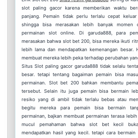
slot paling gacor karena memberikan waktu ber
panjang. Pemain tidak perlu terlalu cepat keluar
shingga bisa merasakan lebih banyak momen d
permainan slot online. Di garuda888, para pe
merasakan bahwa slot bet 200, bisa mereka ikuti r
lebih lama dan mendapatkan kemenangan besar. H
membuat mereka lebih peka terhadap perubahan yang 
Situs Slot paling gacor garuda888 tidak selalu ten
besar. tetapi tentang bagaiman pemain bisa mas
permainan. Slot bet 200 bahkan membantu pema
tersebut. Selain itu juga pemain bisa bermain leb
resiko yang di ambil tidak terlalu bebas atau m
begitu mereka para pemain bisa bermain tan
permainan, bajkan membuat permainan terasa lebih n
mucul pemahaman bahwa slot bet kecil buka
mendapatkan hasil yang kecil. tetapi cara bermain