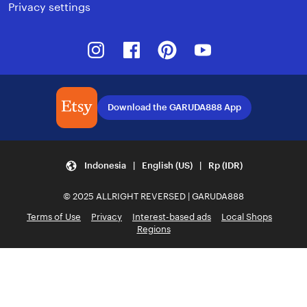
Privacy settings
Instagram
Facebook
Pinterest
Youtube
Download the GARUDA888 App
Indonesia | English (US) | Rp (IDR)
© 2025 ALLRIGHT REVERSED | GARUDA888
Terms of Use
Privacy
Interest-based ads
Local Shops
Regions