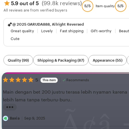
(99.8k reviews)
5.9 out of 5
5/5
5/5
Item quality
All reviews are from verified buyers
@ 2025 GARUDA888, Allright Reversed
Great quality
Lovely
Fast shipping
Gift-worthy
Beaut
Cute
Filter
Quality (99)
Shipping & Packaging (87)
Appearance (55)
by
category
5
5
Recommends
This item
out
of
Main dengan bet 200 justru terasa lebih nyaman karena a
5
stars
lebih lama tanpa terburu-buru.
L
i
Baxia
Sep 9, 2025
s