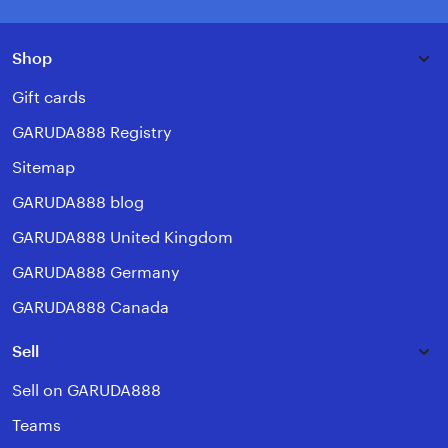
Shop
Gift cards
GARUDA888 Registry
Sitemap
GARUDA888 blog
GARUDA888 United Kingdom
GARUDA888 Germany
GARUDA888 Canada
Sell
Sell on GARUDA888
Teams