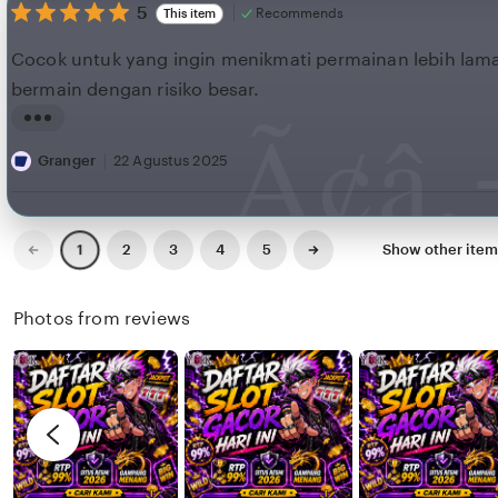
a
5
5
Recommends
This item
i
w
out
of
n
b
Cocok untuk yang ingin menikmati permainan lebih lam
5
g
y
stars
bermain dengan risiko besar.
r
L
L
e
u
i
Granger
22 Agustus 2025
v
o
s
i
y
t
e
i
Previous
Next
2
3
4
5
Show other ite
1
i
w
page
page
n
b
g
y
Photos from reviews
r
K
e
i
v
m
i
m
e
y
w