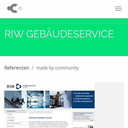
Tog
navi
RIW GEBÄUDESERVICE
Referenzen
made by community