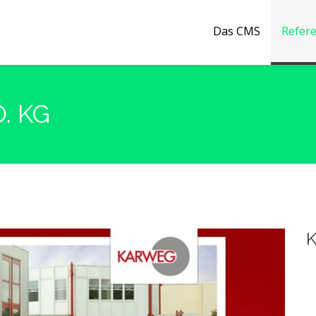
Das CMS
Refer
. KG
K