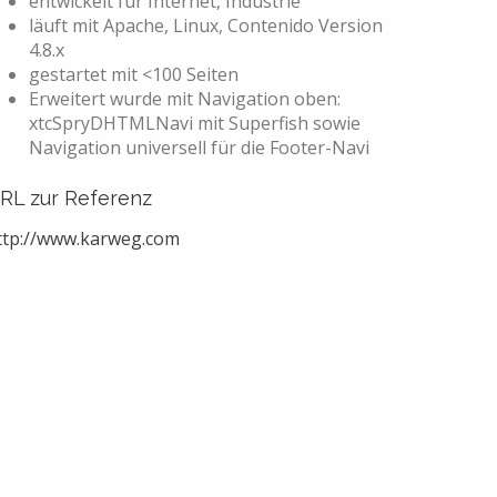
entwickelt für
Internet, Industrie
läuft mit
Apache, Linux, Contenido Version
4.8.x
gestartet mit
<100 Seiten
Erweitert wurde mit
Navigation oben:
xtcSpryDHTMLNavi mit Superfish sowie
Navigation universell für die Footer-Navi
RL zur Referenz
ttp://www.karweg.com