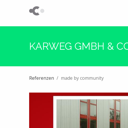
KARWEG GMBH & CO
Referenzen
made by community