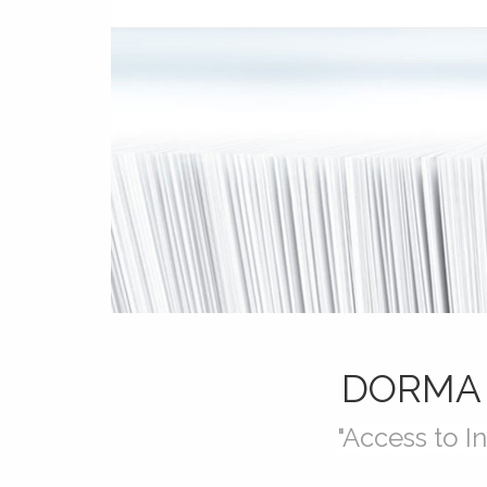
DORMA 
"Access to I